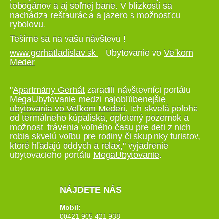
tobogánov a aj soľnej bane. V blízkosti sa
nachádza reštaurácia a jazero s možnosťou
rybolovu.
Tešíme sa na vašu návštevu !
www.gerhatladislav.sk
Ubytovanie vo
Veľkom
Meder
"
Apartmány Gerhát
zaradili návštevníci portálu
MegaUbytovanie medzi najobľúbenejšie
ubytovania vo Veľkom Mederi
. Ich skvelá poloha
od termálneho kúpaliska, oplotený pozemok a
možnosti trávenia voľného času pre deti z nich
robia skvelú voľbu pre rodiny či skupinky turistov,
ktoré hľadajú oddych a relax," vyjadrenie
ubytovacieho portálu
MegaUbytovanie
.
NÁJDETE NÁS
Mobil:
00421 905 421 938