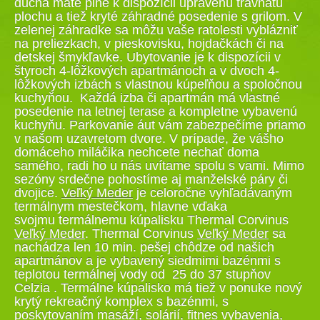
ducha máte plne k dispozícii upravenú trávnatú
plochu a tiež kryté záhradné posedenie s grilom. V
zelenej záhradke sa môžu vaše ratolesti vyblázniť
na preliezkach, v pieskovisku, hojdačkách či na
detskej šmykľavke. Ubytovanie je k dispozícii v
štyroch 4-lôžkových apartmánoch a v dvoch 4-
lôžkových izbách s vlastnou kúpeľňou a spoločnou
kuchyňou. Každá izba či apartmán má vlastné
posedenie na letnej terase a kompletne vybavenú
kuchyňu. Parkovanie áut vám zabezpečíme priamo
v našom uzavretom dvore. V prípade, že vášho
domáceho miláčika nechcete nechať doma
samého, radi ho u nás uvítame spolu s vami. Mimo
sezóny srdečne pohostíme aj manželské páry či
dvojice.
Veľký Meder
je celoročne vyhľadávaným
termálnym mestečkom, hlavne vďaka
svojmu termálnemu kúpalisku Thermal Corvinus
Veľký Meder
. Thermal Corvinus
Veľký Meder
sa
nachádza len 10 min. pešej chôdze od našich
apartmánov a je vybavený siedmimi bazénmi s
teplotou termálnej vody od 25 do 37 stupňov
Celzia . Termálne kúpalisko má tiež v ponuke nový
krytý rekreačný komplex s bazénmi, s
poskytovaním masáží, solárií, fitnes vybavenia,